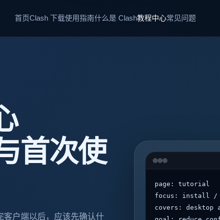
首页
Clash 下载
使用指南
什么是 Clash
教程中心
常见问题
心
与首次使
page: tutorial
focus: install /
covers: desktop 
完客户端以后，应该先确认什
goal: reduce con