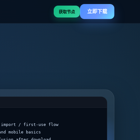
立即下载
获取节点
 import / first-use flow
and mobile basics
fusion after download