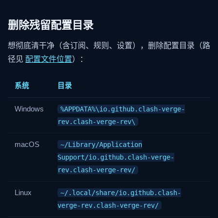
删除残留配置目录
想彻底清干净（含订阅、规则、设置），删除配置目录（路
径见
配置文件位置
）：
系统
目录
Windows
%APPDATA%\io.github.clash-verge-
rev.clash-verge-rev\
macOS
~/Library/Application
Support/io.github.clash-verge-
rev.clash-verge-rev/
Linux
~/.local/share/io.github.clash-
verge-rev.clash-verge-rev/