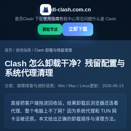
dl-clash.com.cn
首页
Clash 下载
使用指南
教程中心
常见问题
什么是 Clash
立即下载
获取节点
首页
/
使用指南
/
Clash 卸载与残留清理
Clash 怎么卸载干净？残留配置与
系统代理清理
分类：故障排查与进阶
适用：Win / Mac / Linux
更新：2026-06-13
直接把客户端拖进回收站，结果卸载后浏览器还连着
代理、整个电脑上不了网？因为系统代理和 TUN 网
卡没被还原。本文给出正确的卸载顺序与清理方法。