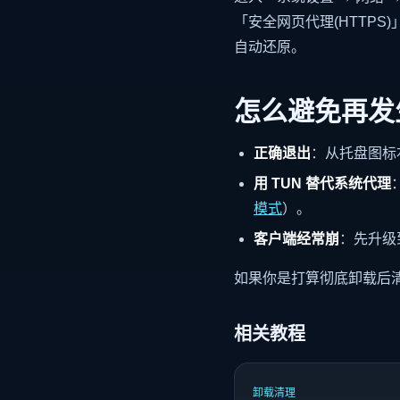
「安全网页代理(HTTPS
自动还原。
怎么避免再发
正确退出
：从托盘图标
用 TUN 替代系统代理
模式
）。
客户端经常崩
：先升级
如果你是打算彻底卸载后
相关教程
卸载清理