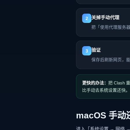
关掉手动代理
2
把「使用代理服务器
验证
3
保存后刷新网页，
更快的办法：
把 Cla
比手动去系统设置还快。
macOS 手动
进入「系统设置 → 网络 →