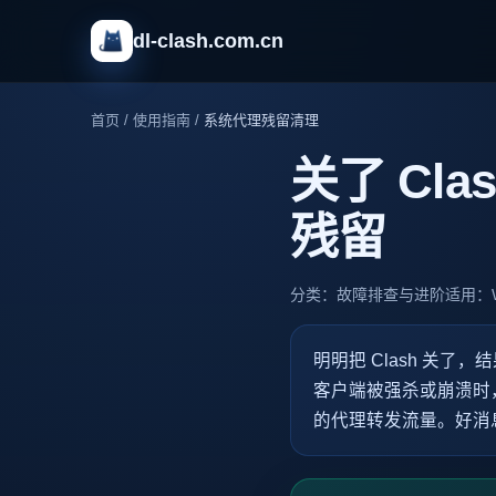
dl-clash.com.cn
首页
/
使用指南
/
系统代理残留清理
关了 Cl
残留
分类：故障排查与进阶
适用：Wi
明明把 Clash 关
客户端被强杀或崩溃时
的代理转发流量。好消