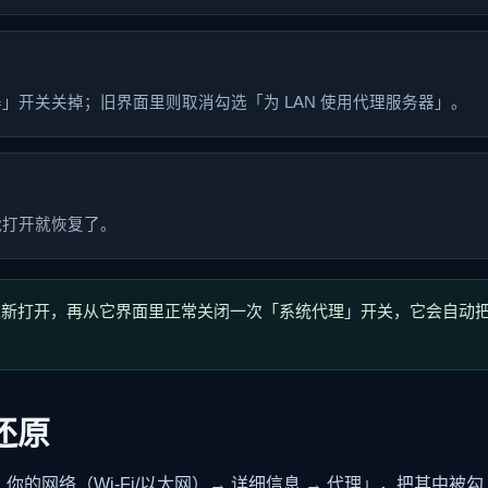
」开关关掉；旧界面里则取消勾选「为 LAN 使用代理服务器」。
能打开就恢复了。
sh 重新打开，再从它界面里正常关闭一次「系统代理」开关，它会自
还原
 你的网络（Wi-Fi/以太网）→ 详细信息 → 代理」，把其中被勾