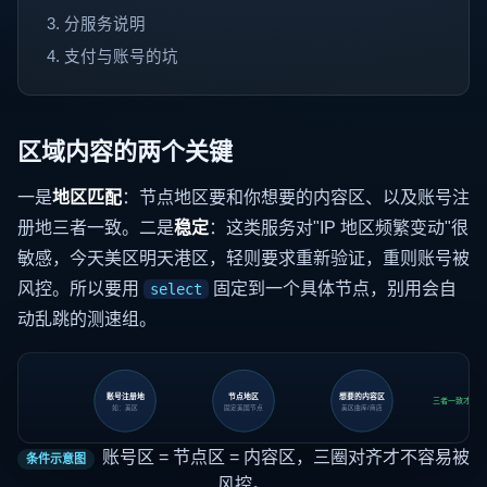
分服务说明
支付与账号的坑
区域内容的两个关键
一是
地区匹配
：节点地区要和你想要的内容区、以及账号注
册地三者一致。二是
稳定
：这类服务对"IP 地区频繁变动"很
敏感，今天美区明天港区，轻则要求重新验证，重则账号被
风控。所以要用
固定到一个具体节点，别用会自
select
动乱跳的测速组。
账号注册地
节点地区
想要的内容区
三者一致才稳
如：美区
固定美国节点
美区曲库/商店
账号区 = 节点区 = 内容区，三圈对齐才不容易被
条件示意图
风控。