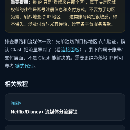
重要提醒：
换 IP 只是"看起来在那个区"，真正决定区域
权益的往往是账号注册信息和支付方式。不要为了切区
频繁、剧烈地变动 IP 地区——这类账号风控很敏感，得
不偿失。涉及付费时尤其谨慎，遵守各平台服务条款。
排查思路和流媒体一致：先单独切到目标地区节点验证，确
认 Clash 把流量导对了（看
连接面板
），剩下的属于账号/
支付层面，不是 Clash 能解决的。需要更纯净落地 IP 时可
参考
链式代理
。
相关教程
流媒体
Netflix/Disney+ 流媒体分流解锁