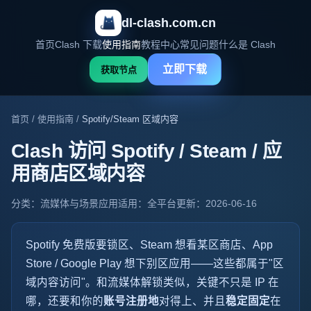
dl-clash.com.cn
首页
Clash 下载
使用指南
教程中心
常见问题
什么是 Clash
立即下载
获取节点
首页
/
使用指南
/
Spotify/Steam 区域内容
Clash 访问 Spotify / Steam / 应
用商店区域内容
分类：流媒体与场景应用
适用：全平台
更新：2026-06-16
Spotify 免费版要锁区、Steam 想看某区商店、App
Store / Google Play 想下别区应用——这些都属于"区
域内容访问"。和流媒体解锁类似，关键不只是 IP 在
哪，还要和你的
账号注册地
对得上、并且
稳定固定
在