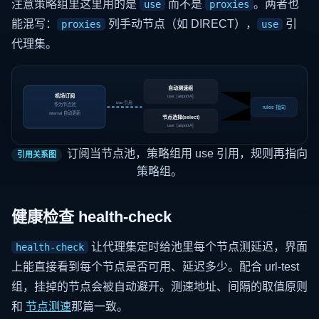
注意策略组里这里用的是
而不是
。两者也
use
proxies
能混写：
列手动节点（如 DIRECT），
引
proxies
use
代理集。
自动测速组
机场订阅
use: [airportA]
use 引用
作为节点池
rules 指向
interval 自动更新
节点选择(select)
use: [airportA]
订阅当节点池，策略组用 use 引用，规则再指向
引用关系图
策略组。
健康检查 health-check
让代理集定时给池里每个节点测延迟，界面
health-check
上能直接看到每个节点是否可用、延迟多少。配合 url-test
组，挂掉的节点会被自动避开。测速地址、间隔的取值原则
和
节点测速
那篇一致。