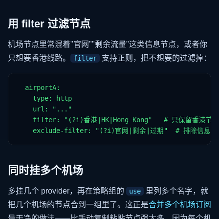
用 filter 过滤节点
机场节点里常混着"官网""剩余流量"这类信息节点，或者你
只想要香港线路。
支持正则，把不想要的过滤掉：
filter
  airportA:

    type: http

    url: "..."

    filter: "(?i)香港|HK|Hong Kong"   # 只保留香港节点
    exclude-filter: "(?i)官网|剩余|过期"  # 排除信息
同时挂多个机场
多挂几个 provider，再在策略组的
里列多个名字，就
use
把几个机场的节点合到一组里了。这正是
合并多个机场订阅
最干净的做法——比手动复制粘贴节点强太多，因为每个机