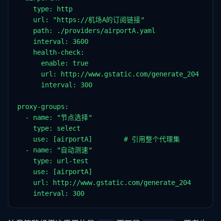
    type: http

    url: "https://机场A的订阅链接"

    path: ./providers/airportA.yaml

    interval: 3600

    health-check:

      enable: true

      url: http://www.gstatic.com/generate_204

      interval: 300

proxy-groups:

  - name: "节点选择"

    type: select

    use: [airportA]        # 引用整个代理集

  - name: "自动测速"

    type: url-test

    use: [airportA]

    url: http://www.gstatic.com/generate_204

    interval: 300