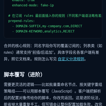
  enable: true

  enhanced-mode: fake-ip

# 在订阅 rules 最前面插入你的规则（不同客户端语法略有差异）
prepend-rules:

  - DOMAIN-SUFFIX,my-company.com,DIRECT

  - DOMAIN-KEYWORD,analytics,REJECT
合并的核心规则：同名字段你写的覆盖订阅的；列表类（如
rules）通常支持"前插/后追加"。具体字段名各客户端有差
异，照它文档来。规则怎么写见
自定义分流规则
。
脚本覆写（进阶）
需要更灵活的逻辑——比如批量重命名节点、按关键字重组
策略组——可以用脚本覆写（JavaScript）。客户端把解析
后的配置对象传给你的脚本，你改完返回。这是进阶玩法，
能省掉大量重复手工，但写错会让整份配置加载失败，改完