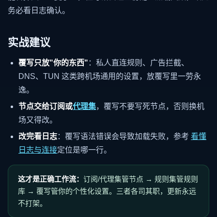
务必看日志确认。
实战建议
覆写只放"你的东西"
：私人直连规则、广告拦截、
DNS、TUN 这类跨机场通用的设置，放覆写里一劳永
逸。
节点交给订阅或
代理集
，覆写不要写死节点，否则换机
场又得改。
改完看日志
：覆写语法错误会导致加载失败，参考
看懂
日志与连接
定位是哪一行。
这才是正确工作流：
订阅/代理集管节点 → 规则集管规则
库 → 覆写管你的个性化设置。三者各司其职，更新永远
不打架。