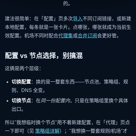
的。
建法很简单：在「配置」页多次
导入
不同订阅链接，或新建
本地配置，每条就是一张卡片。点哪张，哪张就成为当前生
效配置。机场不同时配合
代理集
或
合并订阅
会更好管。
配置 vs 节点选择，别搞混
这俩是两个层级：
切换配置
：换的是一整套东西——节点池、策略组、规
则、DNS 全变。
切换节点
：在
同一份配置内
，只是在策略组里换个具体
出口。
所以"我想临时换个节点"用不着新建配置，在「代理」页点
一下即可（见
策略组详解
）；"我想换一整套规则/机场"才