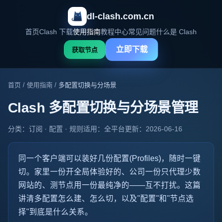
dl-clash.com.cn
首页
Clash 下载
使用指南
教程中心
常见问题
什么是 Clash
立即下载
获取节点
首页
/
使用指南
/
多配置切换与分场景
Clash 多配置切换与分场景管理
分类：订阅 · 配置 · 规则
适用：全平台
更新：2026-06-16
同一个客户端可以装好几份配置(Profiles)，随时一键
切。家里一份开全局体验好的、公司一份只代理少数
网站的、测节点用一份最纯净的——互不打扰。这篇
讲清多配置怎么建、怎么切，以及"配置"和"节点选
择"到底是什么关系。