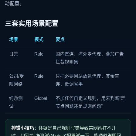
动配置。
三套实用场景配置
场景
模式
要点
日常
Rule
国内直连、海外走代理，叠加广告
拦截规则集
公司/受
Rule
只把必要网站放进代理，其余直
限网络
连，低调省事
纯净测
Global
不加任何自定义规则，用来判断"是
试
节点问题还是规则问题"
排错小技巧：
怀疑是自己规则写错导致某网站打不开
时，切到"纯净测试(Global)"配置试一下。能通就说明问