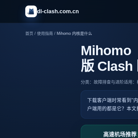
dl-clash.com.cn
首页
/
使用指南
/
Mihomo 内核是什么
Mihom
版 Clas
分类：故障排查与进阶
适用：
下载客户端时常看到"内置 
户端用的都是它？本文把"
高速机场推荐