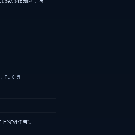
aCubeX 组织维护。所
a2、TUIC 等
实上的"继任者"。