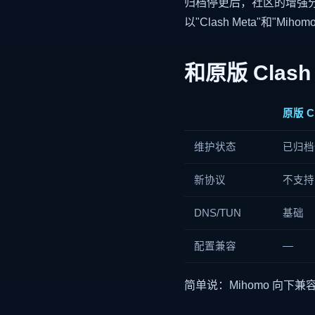
归档停更后，社区的增强
以"Clash Meta"和"
和原版 Clas
原版 C
维护状态
已归档
新协议
不支持 V
DNS/TUN
基础
配置兼容
—
简单说：Mihomo 向下