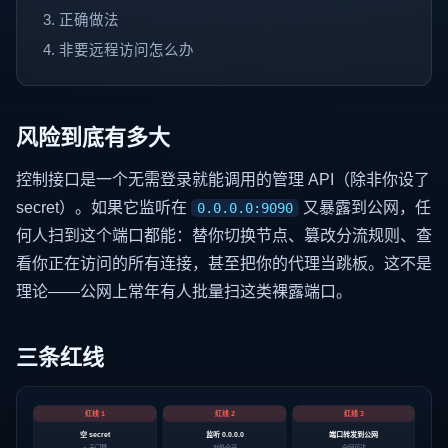
正确做法
非要远程访问怎么办
风险到底有多大
控制接口是一个无需登录就能调用的管理 API（除非你设了
secret）。如果它监听在
又暴露到公网，任
0.0.0.0:9090
何人扫到这个端口都能：替你切换节点、篡改分流规则、查
看你正在访问的所有连接，甚至把你的代理当跳板。这不是
理论——公网上常年有人批量扫这类裸露端口。
三条红线
红线 1
红线 2
红线 3
空 secret
监听 0.0.0.0
端口转发到公网
= 无门禁
对外全开
全网可达