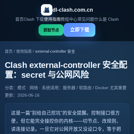
dl-clash.com.cn
首页
Clash 下载
使用指南
教程中心
常见问题
什么是 Clash
立即下载
获取节点
首页
/
使用指南
/
external-controller 安全
Clash external-controller 安全配
置：secret 与公网风险
分类：模式 · 网络 · 系统
适用：服务器 / 软路由 / Docker 尤其重要
更新：2026-06-16
这是一篇"别给自己挖坑"的安全提醒。
控制接口
很方
便，但它能完全操控你的内核——切节点、改规则、
读连接记录。一旦它对公网开放又没设口令，等于把