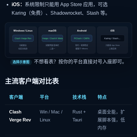
iOS：
系统限制只能用 App Store 应用，可选
Karing（免费）、Shadowrocket、Stash 等。
Windows / Linux
macOS
Android
iOS
Clash Verge Rev
Verge / ClashX Meta
FlClash / CMFA
Karing / Stash…
功能最全
完整界面/菜单栏
现代 / 老牌稳定
只能用 App Store
社区文档多
二选一
都基于 Mihomo
上架应用
不想看表？按你的平台直接对号入座即可。
选择示意图
主流客户端对比表
客户端
平台
技术栈
特点
Clash
Win / Mac /
Rust +
桌面全能，扩
Verge Rev
Linux
Tauri
展脚本强，低
内存