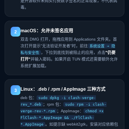
是开源软件未购买付费数字签名的正常现象，不代表病
毒。
macOS：允许未签名应用
2
双击 DMG 打开，拖拽应用到 Applications 文件夹。首
次打开提示"无法验证开发者"时，前往
系统设置 → 隐
，下拉到底找到被阻止的应用，点击
"仍要
私与安全性
打开"
并输入密码。如果开启 TUN 模式还需要额外允许
系统扩展加载。
Linux：.deb / .rpm / AppImage 三种方式
3
deb 包：
sudo dpkg -i clash-verge-
；rpm 包：
rev_*.deb
sudo rpm -i clash-
；AppImage：
verge-rev-*.rpm
chmod +x
FlClash-*.AppImage && ./FlClash-
。如提示缺 webkit2gtk，安装对应依赖包
*.AppImage