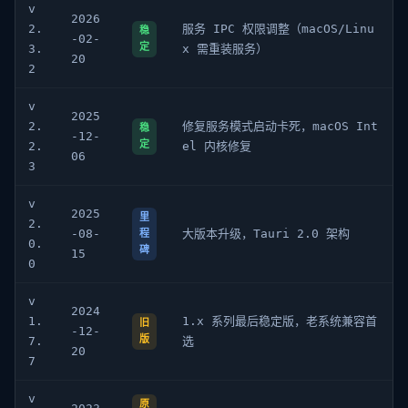
v
2026
2.
服务 IPC 权限调整（macOS/Linu
稳
-02-
定
3.
x 需重装服务）
20
2
v
2025
2.
修复服务模式启动卡死，macOS Int
稳
-12-
定
2.
el 内核修复
06
3
v
2025
里
2.
-08-
大版本升级，Tauri 2.0 架构
程
0.
碑
15
0
v
2024
1.
1.x 系列最后稳定版，老系统兼容首
旧
-12-
版
7.
选
20
7
v
原