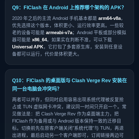
Q9：FlClash 在 Android 上推荐哪个架构的 APK？
2020 年之后的主流 Android 手机基本都是
arm64-v8a
，
优先选择这个版本，体积更小、运行效率更高。一些较
老的设备可能是
armeabi-v7a
；Android 平板或部分模拟
器可能是
x86_64
。如果实在判断不准，可以下载
Universal APK
，它打包了多套原生库，安装到任意设
备都可以运行，代价是体积更大。
Q10：FlClash 的桌面版与 Clash Verge Rev 安装在
同一台电脑会冲突吗？
两者可以并存，但同时启用容易出现系统代理被反复抢
占或 TUN 虚拟网卡冲突，建议同一时间只开启一个。常
见做法是：把 Clash Verge Rev 作为桌面端主力，把
FlClash 作为备用或与 Android 版本保持一致的迁移目
标。切换前先在原客户端关闭"系统代理"与 TUN，再退
出进程，最后启动另一个客户端即可，订阅链接两边可