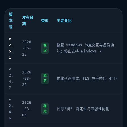
版
发布日
本
类型
主要变化
期
号
v
2026
2.
修复 Windows 节点交互与备份功
稳
-05-
定
5.
能；停止支持 Windows 7
20
1
v
2026
2.
稳
-03-
优化延迟测试，TLS 握手替代 HTTP
定
4.
22
7
v
2026
2.
稳
-03-
代号"澜"，稳定性与兼容性优化
定
4.
06
6