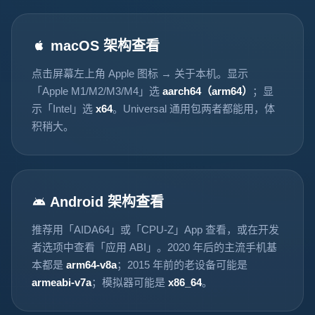
macOS 架构查看
点击屏幕左上角 Apple 图标 → 关于本机。显示
「Apple M1/M2/M3/M4」选
aarch64（arm64）
；显
示「Intel」选
x64
。Universal 通用包两者都能用，体
积稍大。
Android 架构查看
推荐用「AIDA64」或「CPU-Z」App 查看，或在开发
者选项中查看「应用 ABI」。2020 年后的主流手机基
本都是
arm64-v8a
；2015 年前的老设备可能是
armeabi-v7a
；模拟器可能是
x86_64
。